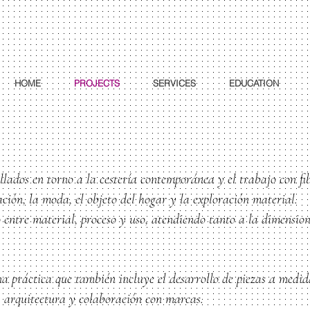
HOME
PROJECTS
SERVICES
EDUCATION
llados en torno a la cestería contemporánea y el trabajo con fib
ación, la moda, el objeto del hogar y la exploración material.
entre material, proceso y uso, atendiendo tanto a la dimensio
a práctica que también incluye el desarrollo de piezas a medid
, arquitectura y colaboración con marcas.