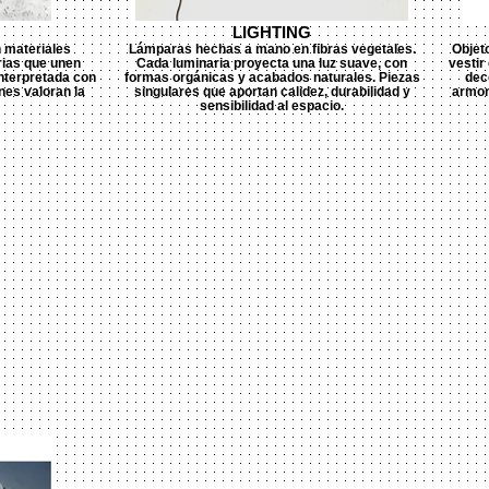
LIGHTING
 materiales
Lámparas hechas a mano en fibras vegetales.
Objet
arias que unen
Cada luminaria proyecta una luz suave, con
vestir
interpretada con
formas orgánicas y acabados naturales. Piezas
dec
nes valoran la
singulares que aportan calidez, durabilidad y
armon
sensibilidad al espacio.