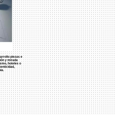
rrollo piezas e
ión y mirada
smo, hoteles o
enticidad,
ia.